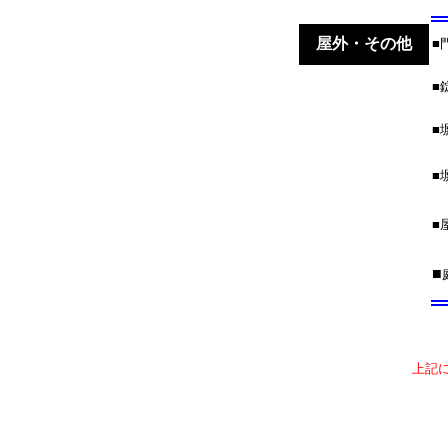
屋外・その他
■
■
■
■
■
■
上記