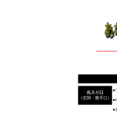
■
出入り口
（玄関・勝手口）
■
■