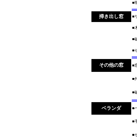
■
掃き出し窓
■
■
■
■
その他の窓
■
■
■
ベランダ
■
■
■